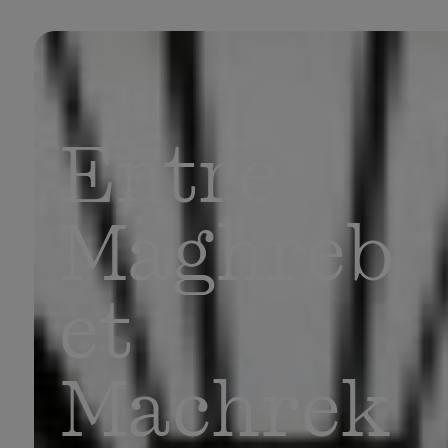
Entre
Maghreb
et
Machrek