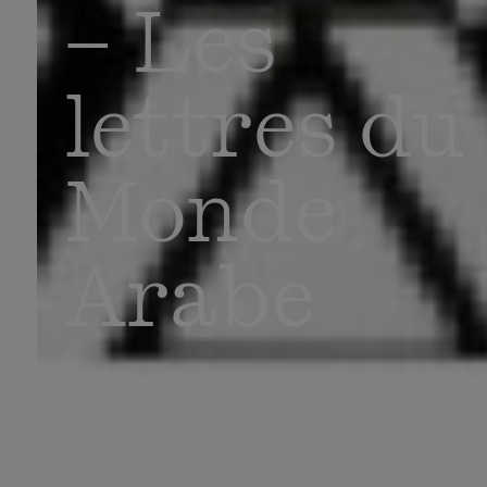
– Les
lettres du
Monde
Arabe