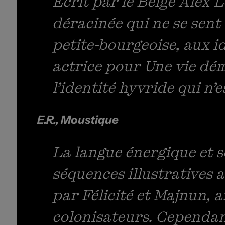
Écrit par le Belge Alex 
déracinée qui ne se sent 
petite-bourgeoise, aux id
actrice pour
Une vie dé
l’identité hyvride qui n’
E.R., Moustique
La langue énergique et s
séquences illustratives a
par Félicité et Majnun, a
colonisateurs. Cependant