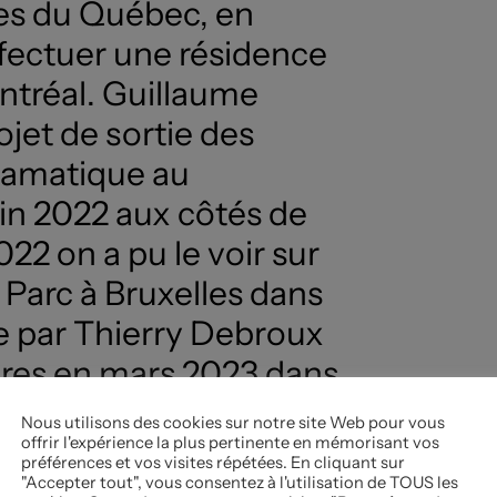
res du Québec, en
ffectuer une résidence
ntréal. Guillaume
ojet de sortie des
dramatique au
in 2022 aux côtés de
2 on a pu le voir sur
 Parc à Bruxelles dans
e par Thierry Debroux
aires en mars 2023 dans
édé » (nommé aux Prix
Nous utilisons des cookies sur notre site Web pour vous
offrir l'expérience la plus pertinente en mémorisant vos
23 dans la catégorie «
préférences et vos visites répétées. En cliquant sur
"Accepter tout", vous consentez à l'utilisation de TOUS les