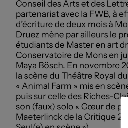
Conseil des Arts et des Lett
partenariat avec la FWB, à e
d’écriture de deux mois à Mo
Druez mène par ailleurs le pr
étudiants de Master en art 
Conservatoire de Mons en ju
Maya Bösch. En novembre 202
la scène du Théâtre Royal du
« Animal Farm » mis en scèn
puis sur celle des Riches-Cl
son (faux) solo « Cœur de p
Maeterlinck de la Critique 20
Seul(e) en scène »).