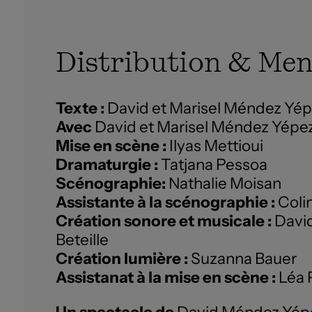
Distribution & Men
Texte :
David et Marisel Méndez Yépe
Avec
David et Marisel Méndez Yépe
Mise en scène :
Ilyas Mettioui
Dramaturgie :
Tatjana Pessoa
Scénographie:
Nathalie Moisan
Assistante à la scénographie :
Coli
Création sonore et musicale :
Davi
Beteille
Création lumière :
Suzanna Bauer
Assistanat à la mise en scène :
Léa 
Un spectacle de
David Méndez Yép